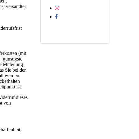
ten,
ost versandter
derrufsfrist
ferkosten (mit
, günstigste
e Mitteilung
s Sie bei der
all werden
ckerhalten
tpunkt ist.
iderruf dieses
st von
haffenheit,