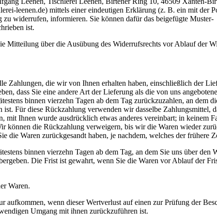
fgang Leenen, Tischlerei Leenen, Birtener Ring 10, 46509 Xanten-Bir
ei-leenen.de) mittels einer eindeutigen Erklärung (z. B. ein mit der P
ag zu widerrufen, informieren. Sie können dafür das beigefügte Muster-
rieben ist.
die Mitteilung über die Ausübung des Widerrufsrechts vor Ablauf der Wi
le Zahlungen, die wir von Ihnen erhalten haben, einschließlich der Lie
ben, dass Sie eine andere Art der Lieferung als die von uns angebotene
ätestens binnen vierzehn Tagen ab dem Tag zurückzuzahlen, an dem di
n ist. Für diese Rückzahlung verwenden wir dasselbe Zahlungsmittel, da
nn, mit Ihnen wurde ausdrücklich etwas anderes vereinbart; in keinem F
ir können die Rückzahlung verweigern, bis wir die Waren wieder zurü
ie die Waren zurückgesandt haben, je nachdem, welches der frühere Zei
ätestens binnen vierzehn Tagen ab dem Tag, an dem Sie uns über den W
bergeben. Die Frist ist gewahrt, wenn Sie die Waren vor Ablauf der Fri
der Waren.
ur aufkommen, wenn dieser Wertverlust auf einen zur Prüfung der Besc
twendigen Umgang mit ihnen zurückzuführen ist.