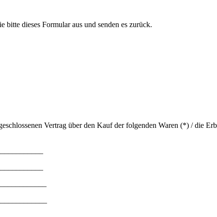
e bitte dieses Formular aus und senden es zurück.
bgeschlossenen Vertrag über den Kauf der folgenden Waren (*) / die Er
____________
____________
______________
_____________